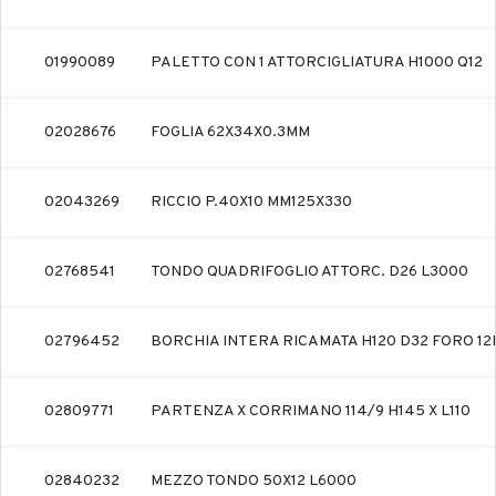
01990089
PALETTO CON 1 ATTORCIGLIATURA H1000 Q12
02028676
FOGLIA 62X34X0.3MM
02043269
RICCIO P.40X10 MM125X330
02768541
TONDO QUADRIFOGLIO ATTORC. D26 L3000
02796452
BORCHIA INTERA RICAMATA H120 D32 FORO 12
02809771
PARTENZA X CORRIMANO 114/9 H145 X L110
02840232
MEZZO TONDO 50X12 L6000