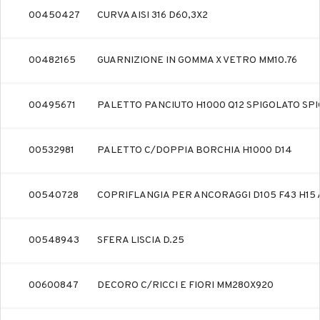
00450427
CURVA AISI 316 D60,3X2
00482165
GUARNIZIONE IN GOMMA X VETRO MM10.76
00495671
PALETTO PANCIUTO H1000 Q12 SPIGOLATO SP
00532981
PALETTO C/DOPPIA BORCHIA H1000 D14
00540728
COPRIFLANGIA PER ANCORAGGI D105 F43 H15 A
00548943
SFERA LISCIA D.25
00600847
DECORO C/RICCI E FIORI MM280X920