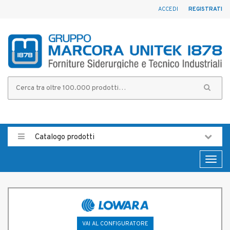
ACCEDI
REGISTRATI
Catalogo prodotti
Toggl
naviga
VAI AL CONFIGURATORE