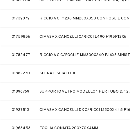
01666724
SUPPORTO TERMINALE DX PER FUNE D4/5/6 
01739879
RICCIO A C P12X6 MM230X350 CON FOGLIE CON
01759856
CIMASA X CANCELLI C/RICCI L490 H195P12X6
01782477
RICCIO A C C/FOGLIE MM300X240 P.16X8 SINIS
01882270
SFERA LISCIA D.100
01896769
SUPPORTO VETRO MODELLO 1 PER TUBO D.4
01927513
CIMASA X CANCELLI DX C/RICCI L1300X445 P1
01963453
FOGLIA CONIATA 200X70X4MM