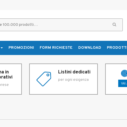
PROMOZIONI
FORM RICHIESTE
DOWNLOAD
PRODOTT
a in
Listini dedicati
rativi
per ogni esigenza
VAI
prese