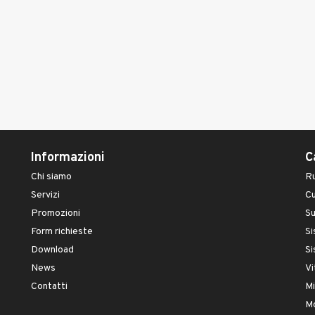
Informazioni
C
Chi siamo
Ru
Servizi
Cu
Promozioni
S
Form richieste
Si
Download
Si
News
Vi
Contatti
Mi
Mo