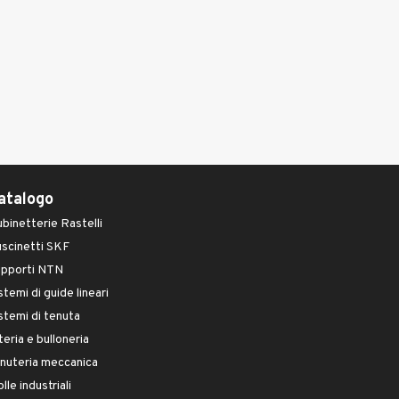
atalogo
binetterie Rastelli
scinetti SKF
upporti NTN
stemi di guide lineari
stemi di tenuta
teria e bulloneria
nuteria meccanica
lle industriali