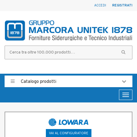
ACCEDI
REGISTRATI
Catalogo prodotti
Toggl
naviga
VAI AL CONFIGURATORE