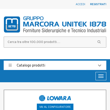
ACCEDI
REGISTRATI
Catalogo prodotti
Toggl
naviga
VAI AL CONFIGURATORE