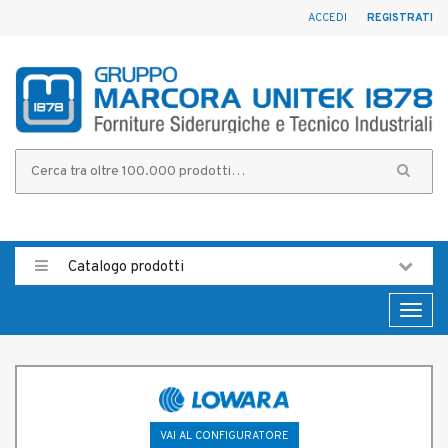
ACCEDI
REGISTRATI
Catalogo prodotti
Toggl
naviga
VAI AL CONFIGURATORE