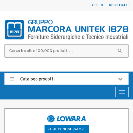
ACCEDI
REGISTRATI
Catalogo prodotti
Toggl
naviga
VAI AL CONFIGURATORE