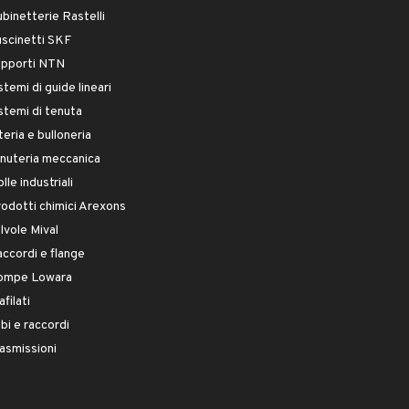
binetterie Rastelli
scinetti SKF
upporti NTN
stemi di guide lineari
stemi di tenuta
teria e bulloneria
nuteria meccanica
lle industriali
odotti chimici Arexons
lvole Mival
ccordi e flange
ompe Lowara
afilati
bi e raccordi
asmissioni