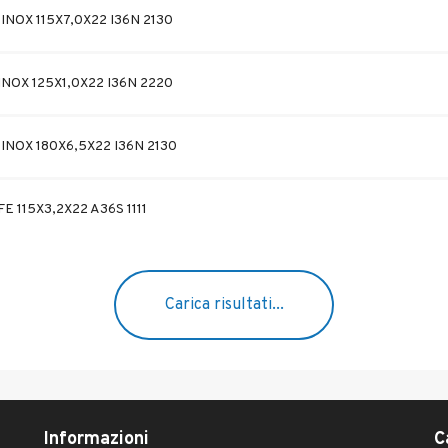
NOX 115X7,0X22 I36N 2130
NOX 125X1,0X22 I36N 2220
INOX 180X6,5X22 I36N 2130
E 115X3,2X22 A36S 1111
Carica risultati...
Informazioni
C