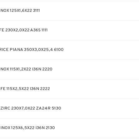
NOX 125X1,6X22 3111
E 230X2,0X22 A36S 1111
ICE PIANA 350X3,0X25,4 6100
NOX 115X1,2X22 I36N 2220
FE 115X2,5X22 I36N 2222
ZIRC 230X7,0X22 ZA24R 5130
INOX 125X6,5X22 I36N 2130