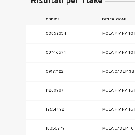
Risultati per Ttake
CODICE
DESCRIZIONE
00852334
MOLA PIANA TG I
03746574
MOLA PIANA TG I
09177122
MOLA C/DEP SB 
11260987
MOLA PIANA TG F
12651492
MOLA PIANA TG F
18350779
MOLA C/DEP TG I