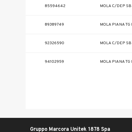
85594642
MOLA C/DEP SB I
89389749
MOLA PIANA TG I
92326590
MOLA C/DEP SB 
94102959
MOLA PIANA TG F
Gruppo Marcora Unitek 1878 Spa