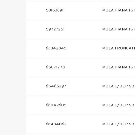
58163691
MOLA PIANA TG I
59727251
MOLA PIANA TG F
63342845
MOLA TRONCATR
65071773
MOLA PIANA TG I
65465297
MOLA C/DEP SB 
66042605
MOLA C/DEP SB 
68434062
MOLA C/DEP SB 