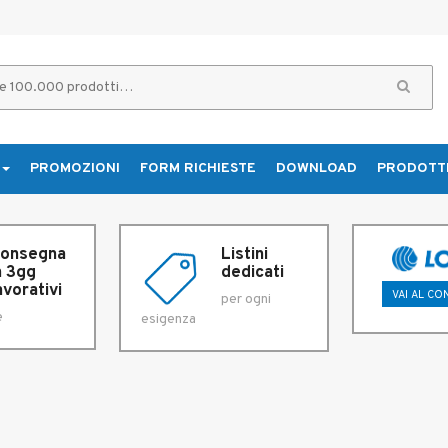
PROMOZIONI
FORM RICHIESTE
DOWNLOAD
PRODOTT
onsegna
Listini
n 3gg
dedicati
avorativi
VAI AL C
per ogni
e
esigenza