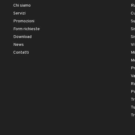
Chi siamo
Ru
Servizi
Cu
Promozioni
S
Form richieste
Si
Download
Si
News
Vi
Contatti
Mi
Mo
Pr
Va
Ra
P
Tr
Tu
Tr