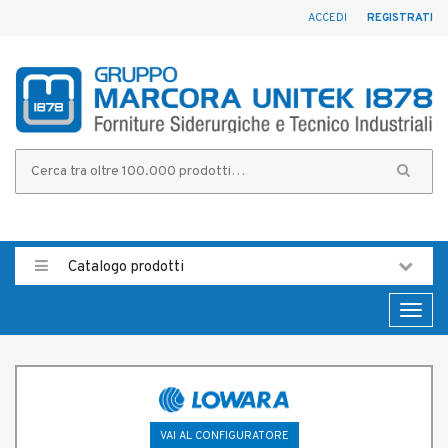
ACCEDI
REGISTRATI
Catalogo prodotti
Toggl
naviga
VAI AL CONFIGURATORE