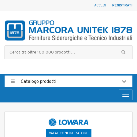
ACCEDI
REGISTRATI
Catalogo prodotti
Toggl
naviga
VAI AL CONFIGURATORE