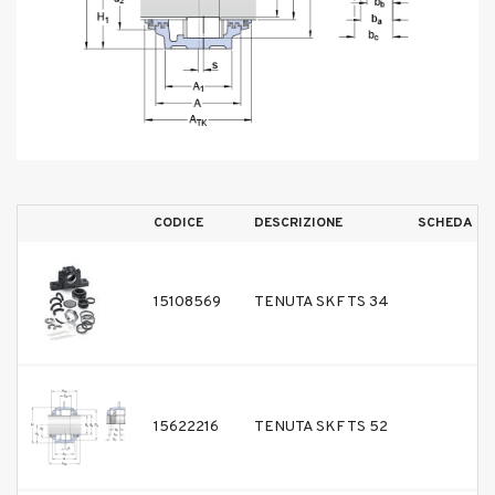
CODICE
DESCRIZIONE
SCHEDA TE
15108569
TENUTA SKF TS 34
15622216
TENUTA SKF TS 52