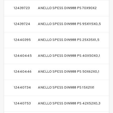
12439723
ANELLO SPESS DIN988 PS 70X90X2
12439724
ANELLO SPESS DIN988 PS 95X115X0,5
12440395
ANELLO SPESS DIN988 PS 25X35X1,5
12440445
ANELLO SPESS DIN988 PS 40X50X0,1
12440446
ANELLO SPESS DIN988 PS 50X62X0,1
12440734
ANELLO SPESS DIN988 PS 15X21X1
12440753
ANELLO SPESS DIN988 PS 42X52X0,3