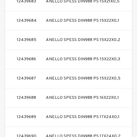
12439683
ANELLO SPESS DIN988 PS 15X21X0,5
12439684
ANELLO SPESS DIN988 PS 15X22X0,1
12439685
ANELLO SPESS DIN988 PS 15X22X0,2
12439686
ANELLO SPESS DIN988 PS 15X22X0,3
12439687
ANELLO SPESS DIN988 PS 15X22X0,5
12439688
ANELLO SPESS DIN988 PS 16X22X0,1
12439689
ANELLO SPESS DIN988 PS 17X24X0,1
12439690
ANELLO SPESS DIN988 PS 17X24X0,2