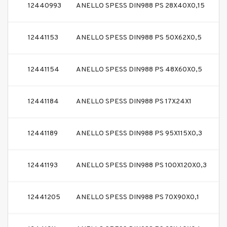
12440993
ANELLO SPESS DIN988 PS 28X40X0,15
12441153
ANELLO SPESS DIN988 PS 50X62X0,5
12441154
ANELLO SPESS DIN988 PS 48X60X0,5
12441184
ANELLO SPESS DIN988 PS 17X24X1
12441189
ANELLO SPESS DIN988 PS 95X115X0,3
12441193
ANELLO SPESS DIN988 PS 100X120X0,3
12441205
ANELLO SPESS DIN988 PS 70X90X0,1