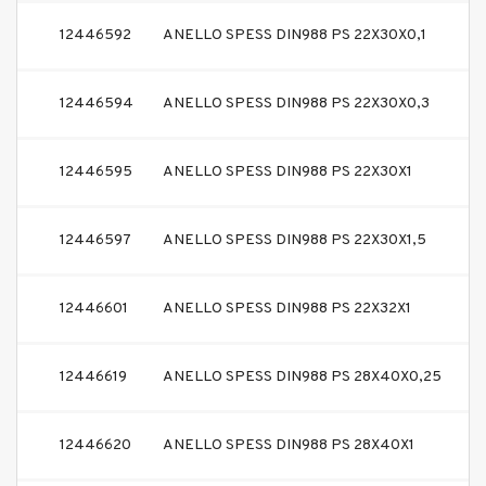
12446592
ANELLO SPESS DIN988 PS 22X30X0,1
12446594
ANELLO SPESS DIN988 PS 22X30X0,3
12446595
ANELLO SPESS DIN988 PS 22X30X1
12446597
ANELLO SPESS DIN988 PS 22X30X1,5
12446601
ANELLO SPESS DIN988 PS 22X32X1
12446619
ANELLO SPESS DIN988 PS 28X40X0,25
12446620
ANELLO SPESS DIN988 PS 28X40X1