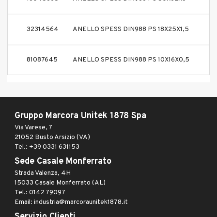
32314564
ANELLO SPESS DIN988 PS 18X25X1,5
81087645
ANELLO SPESS DIN988 PS 10X16X0,5
Gruppo Marcora Unitek 1878 Spa
Via Varese, 7
21052 Busto Arsizio (VA)
Tel.: +39 0331 631153
Sede Casale Monferrato
Strada Valenza, 4H
15033 Casale Monferrato (AL)
Tel.: 0142 79097
Email: industria@marcoraunitek1878.it
Servizio Clienti