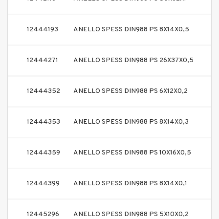
12444193
ANELLO SPESS DIN988 PS 8X14X0,5
12444271
ANELLO SPESS DIN988 PS 26X37X0,5
12444352
ANELLO SPESS DIN988 PS 6X12X0,2
12444353
ANELLO SPESS DIN988 PS 8X14X0,3
12444359
ANELLO SPESS DIN988 PS 10X16X0,5
12444399
ANELLO SPESS DIN988 PS 8X14X0,1
12445296
ANELLO SPESS DIN988 PS 5X10X0,2