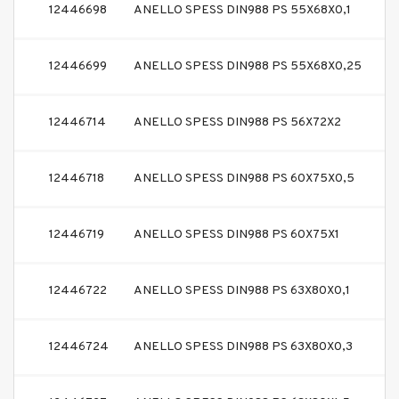
12446698
ANELLO SPESS DIN988 PS 55X68X0,1
12446699
ANELLO SPESS DIN988 PS 55X68X0,25
12446714
ANELLO SPESS DIN988 PS 56X72X2
12446718
ANELLO SPESS DIN988 PS 60X75X0,5
12446719
ANELLO SPESS DIN988 PS 60X75X1
12446722
ANELLO SPESS DIN988 PS 63X80X0,1
12446724
ANELLO SPESS DIN988 PS 63X80X0,3