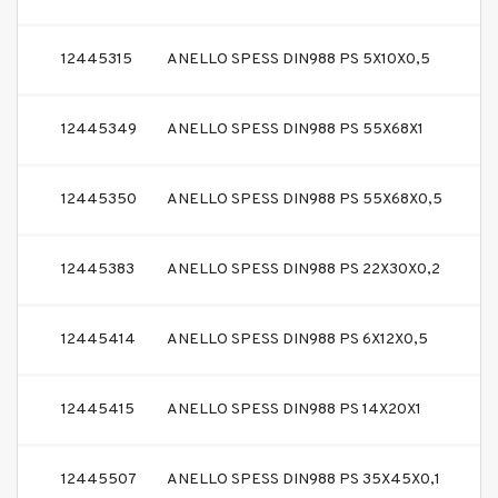
12445315
ANELLO SPESS DIN988 PS 5X10X0,5
12445349
ANELLO SPESS DIN988 PS 55X68X1
12445350
ANELLO SPESS DIN988 PS 55X68X0,5
12445383
ANELLO SPESS DIN988 PS 22X30X0,2
12445414
ANELLO SPESS DIN988 PS 6X12X0,5
12445415
ANELLO SPESS DIN988 PS 14X20X1
12445507
ANELLO SPESS DIN988 PS 35X45X0,1