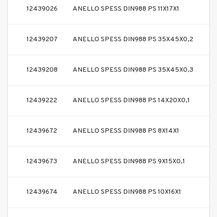
12439026
ANELLO SPESS DIN988 PS 11X17X1
12439207
ANELLO SPESS DIN988 PS 35X45X0,2
12439208
ANELLO SPESS DIN988 PS 35X45X0,3
12439222
ANELLO SPESS DIN988 PS 14X20X0,1
12439672
ANELLO SPESS DIN988 PS 8X14X1
12439673
ANELLO SPESS DIN988 PS 9X15X0,1
12439674
ANELLO SPESS DIN988 PS 10X16X1