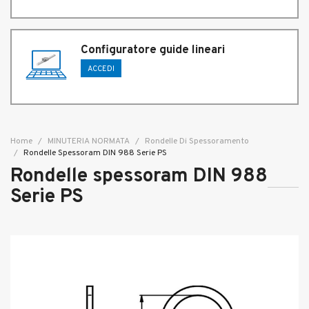
Configuratore guide lineari
ACCEDI
Home
MINUTERIA NORMATA
Rondelle Di Spessoramento
Rondelle Spessoram DIN 988 Serie PS
Rondelle spessoram DIN 988
Serie PS