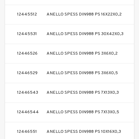
12445512
ANELLO SPESS DIN988 PS 16X22X0,2
12445531
ANELLO SPESS DIN988 PS 30X42X0,3
12446526
ANELLO SPESS DIN988 PS 3X6X0,2
12446529
ANELLO SPESS DIN988 PS 3X6X0,5
12446543
ANELLO SPESS DIN988 PS 7X13X0,3
12446544
ANELLO SPESS DIN988 PS 7X13X0,5
12446551
ANELLO SPESS DIN988 PS 10X16X0,3