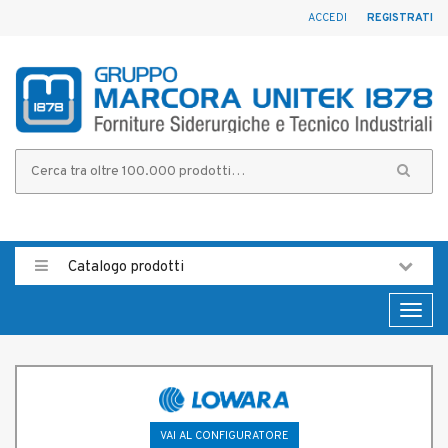
ACCEDI
REGISTRATI
Catalogo prodotti
Toggl
naviga
VAI AL CONFIGURATORE