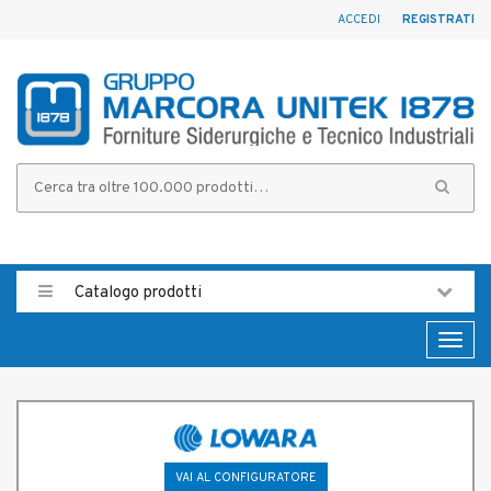
ACCEDI
REGISTRATI
Catalogo prodotti
Toggl
naviga
VAI AL CONFIGURATORE