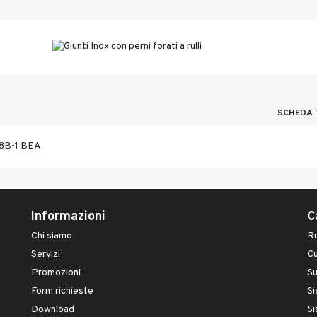
SCHEDA 
8B-1 BEA
Informazioni
C
Chi siamo
Ru
Servizi
Cu
Promozioni
S
Form richieste
Si
Download
Si