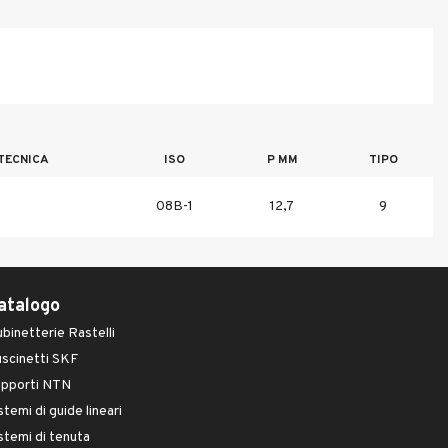
TECNICA
ISO
P MM
TIPO
08B-1
12,7
9
atalogo
binetterie Rastelli
scinetti SKF
upporti NTN
stemi di guide lineari
stemi di tenuta