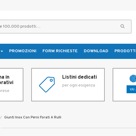
PROMOZIONI
FORM RICHIESTE
DOWNLOAD
PRODOTT
a in
Listini dedicati
rativi
per ogni esigenza
VAI
prese
Giunti Inox Con Perni Forati A Rulli