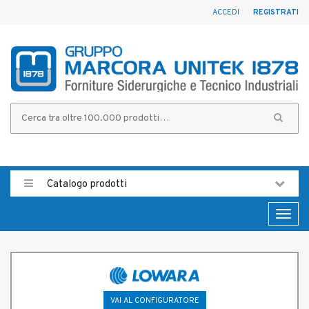
ACCEDI
REGISTRATI
Catalogo prodotti
Toggl
naviga
VAI AL CONFIGURATORE