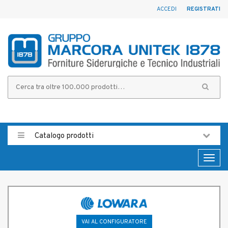
ACCEDI
REGISTRATI
Catalogo prodotti
Toggl
naviga
VAI AL CONFIGURATORE