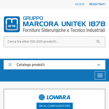
ACCEDI
REGISTRATI
Catalogo prodotti
Toggl
naviga
VAI AL CONFIGURATORE