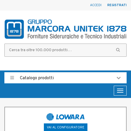
ACCEDI
REGISTRATI
Catalogo prodotti
Toggl
naviga
VAI AL CONFIGURATORE