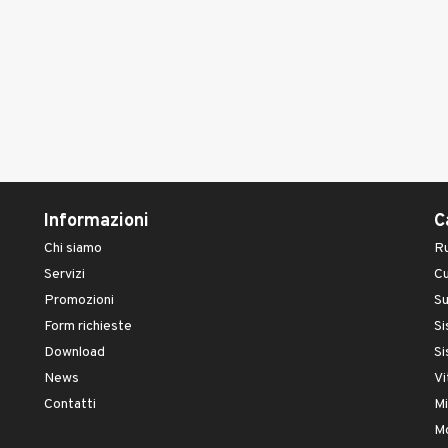
Informazioni
C
Chi siamo
Ru
Servizi
Cu
Promozioni
S
Form richieste
Si
Download
Si
News
Vi
Contatti
Mi
Mo