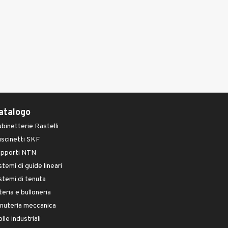
atalogo
binetterie Rastelli
scinetti SKF
upporti NTN
stemi di guide lineari
stemi di tenuta
teria e bulloneria
nuteria meccanica
lle industriali