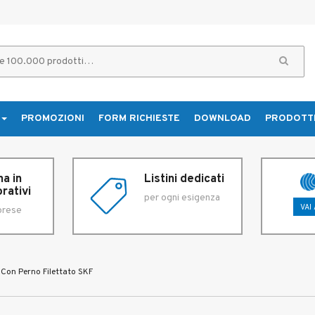
PROMOZIONI
FORM RICHIESTE
DOWNLOAD
PRODOTT
a in
Listini dedicati
rativi
per ogni esigenza
VAI
prese
 Con Perno Filettato SKF