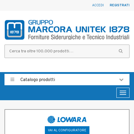
ACCEDI
REGISTRATI
Catalogo prodotti
Toggl
naviga
VAI AL CONFIGURATORE