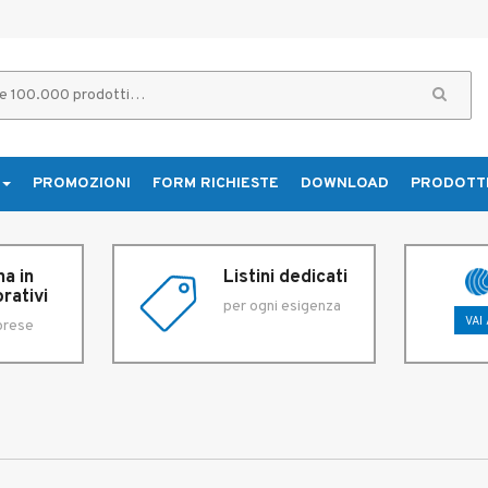
PROMOZIONI
FORM RICHIESTE
DOWNLOAD
PRODOTT
a in
Listini dedicati
rativi
per ogni esigenza
VAI
prese