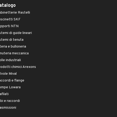
atalogo
binetterie Rastelli
scinetti SKF
upporti NTN
stemi di guide lineari
stemi di tenuta
teria e bulloneria
nuteria meccanica
lle industriali
odotti chimici Arexons
lvole Mival
ccordi e flange
ompe Lowara
afilati
bi e raccordi
asmissioni