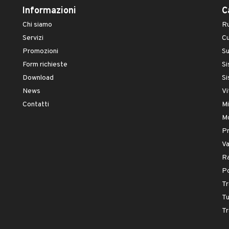
Informazioni
C
Chi siamo
Ru
Servizi
Cu
Promozioni
S
Form richieste
Si
Download
Si
News
Vi
Contatti
Mi
Mo
Pr
Va
Ra
P
Tr
Tu
Tr