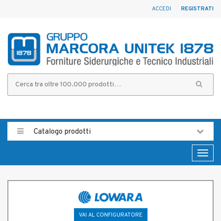
ACCEDI
REGISTRATI
Catalogo prodotti
Toggl
naviga
VAI AL CONFIGURATORE